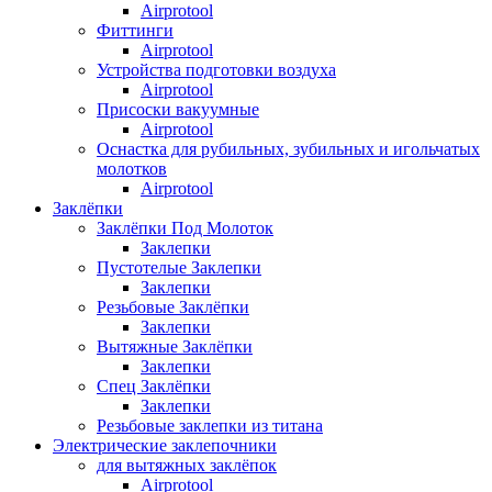
Airprotool
Фиттинги
Airprotool
Устройства подготовки воздуха
Airprotool
Присоски вакуумные
Airprotool
Оснастка для рубильных, зубильных и игольчатых
молотков
Airprotool
Заклёпки
Заклёпки Под Молоток
Заклепки
Пустотелые Заклепки
Заклепки
Резьбовые Заклёпки
Заклепки
Вытяжные Заклёпки
Заклепки
Спец Заклёпки
Заклепки
Резьбовые заклепки из титана
Электрические заклепочники
для вытяжных заклёпок
Airprotool