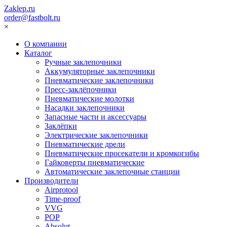
Zaklep.ru
order@fastbolt.ru
×
О компании
Каталог
Ручные заклепочники
Аккумуляторные заклепочники
Пневматические заклепочники
Пресс-заклёпочники
Пневматические молотки
Насадки заклепочники
Запасные части и аксессуары
Заклёпки
Электрические заклепочники
Пневматические дрели
Пневматические просекатели и кромкогибы
Гайковерты пневматические
Автоматические заклепочные станции
Производители
Airprotool
Time-proof
VVG
POP
Absolut