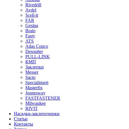
Rivedrill
Avdel
Scell-it
FAR
Gesipa
Bralo
Fasty
ATS
Atlas Copco
Desoutter
PULL-LINK
КМП
Заклепки
Messer
Sacto
Specialinsert
Masterfix
Jonnesway
FASTFASTENER
Milwaukee
RIVIT
Насадки-заклепочники
Статьи
Контакты