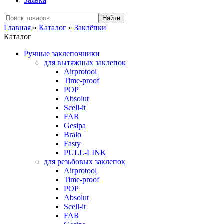
Заявка
Главная
»
Каталог
»
Заклёпки
Каталог
Ручные заклепочники
для вытяжных заклепок
Airprotool
Time-proof
POP
Absolut
Scell-it
FAR
Gesipa
Bralo
Fasty
PULL-LINK
для резьбовых заклепок
Airprotool
Time-proof
POP
Absolut
Scell-it
FAR