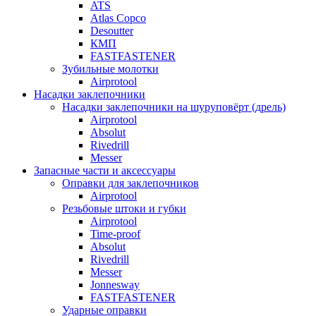
ATS
Atlas Copco
Desoutter
КМП
FASTFASTENER
Зубильные молотки
Airprotool
Насадки заклепочники
Насадки заклепочники на шуруповёрт (дрель)
Airprotool
Absolut
Rivedrill
Messer
Запасные части и аксессуары
Оправки для заклепочников
Airprotool
Резьбовые штоки и губки
Airprotool
Time-proof
Absolut
Rivedrill
Messer
Jonnesway
FASTFASTENER
Ударные оправки