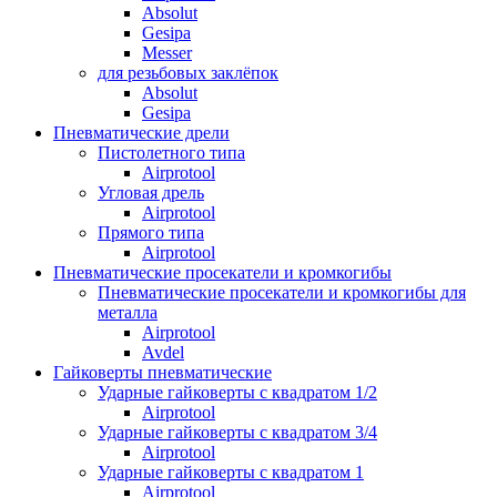
Absolut
Gesipa
Messer
для резьбовых заклёпок
Absolut
Gesipa
Пневматические дрели
Пистолетного типа
Airprotool
Угловая дрель
Airprotool
Прямого типа
Airprotool
Пневматические просекатели и кромкогибы
Пневматические просекатели и кромкогибы для
металла
Airprotool
Avdel
Гайковерты пневматические
Ударные гайковерты с квадратом 1/2
Airprotool
Ударные гайковерты с квадратом 3/4
Airprotool
Ударные гайковерты с квадратом 1
Airprotool