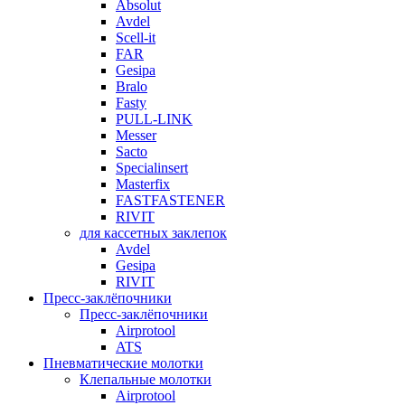
Absolut
Avdel
Scell-it
FAR
Gesipa
Bralo
Fasty
PULL-LINK
Messer
Sacto
Specialinsert
Masterfix
FASTFASTENER
RIVIT
для кассетных заклепок
Avdel
Gesipa
RIVIT
Пресс-заклёпочники
Пресс-заклёпочники
Airprotool
ATS
Пневматические молотки
Клепальные молотки
Airprotool