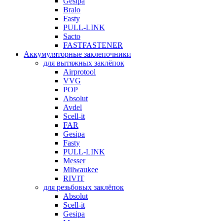
Gesipa
Bralo
Fasty
PULL-LINK
Sacto
FASTFASTENER
Аккумуляторные заклепочники
для вытяжных заклёпок
Airprotool
VVG
POP
Absolut
Avdel
Scell-it
FAR
Gesipa
Fasty
PULL-LINK
Messer
Milwaukee
RIVIT
для резьбовых заклёпок
Absolut
Scell-it
Gesipa