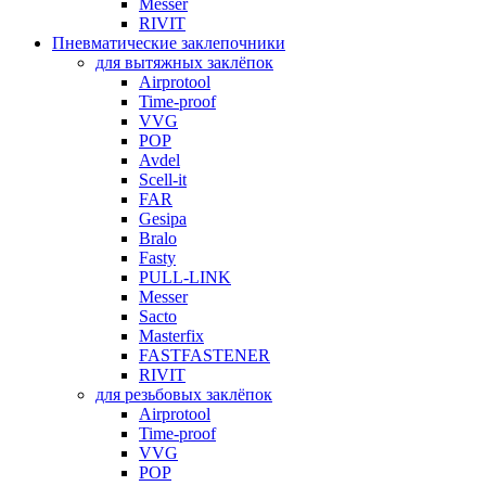
Messer
RIVIT
Пневматические заклепочники
для вытяжных заклёпок
Airprotool
Time-proof
VVG
POP
Avdel
Scell-it
FAR
Gesipa
Bralo
Fasty
PULL-LINK
Messer
Sacto
Masterfix
FASTFASTENER
RIVIT
для резьбовых заклёпок
Airprotool
Time-proof
VVG
POP