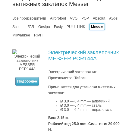
вытяжных заклёпок Messer
Все производители
Airprotool
VVG
POP
Absolut
Avdel
Scell-it
FAR
Gesipa
Fasty
PULL-LINK
Messer
Milwaukee
RIVIT
Электрический заклепочник
MESSER PCR144A
Электрический заклепочник.
Производство: Тайвань.
Подробнее
Применяется для установки
вытяжных
заклепок:
Ø 3.0 — 6.4 mm — алюминий
Ø 3.0 — 6.4 mm — сталь
Ø 3.0 — 6.4 mm — нерж. сталь
Вес: 2.15 кг.
Рабочий ход 25.0 mm. Сила тяги: 20 000
Н.