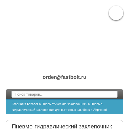
order@fastbolt.ru
Главная
»
Каталог
»
Пневматические заклепочники
»
Пневмо-
гидравлический заклепочник для вытяжных заклёпок
»
Airprotool
Пневмо-гидравлический заклепочник