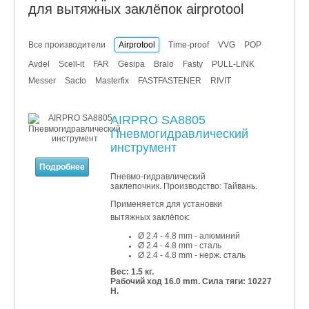
для вытяжных заклёпок airprotool
Все производители
Airprotool
Time-proof
VVG
POP
Avdel
Scell-it
FAR
Gesipa
Bralo
Fasty
PULL-LINK
Messer
Sacto
Masterfix
FASTFASTENER
RIVIT
AIRPRO SA8805
Пневмогидравлический
инструмент
Подробнее
Пневмо-гидравлический
заклепочник. Производство: Тайвань.
Применяется для установки
вытяжных заклёпок:
Ø 2.4 - 4.8 mm - алюминий
Ø 2.4 - 4.8
mm - сталь
Ø 2.4 - 4.8
mm - нерж. сталь
Вес: 1.5 кг.
Рабочий ход 16.0 mm. Сила тяги: 10227
Н.