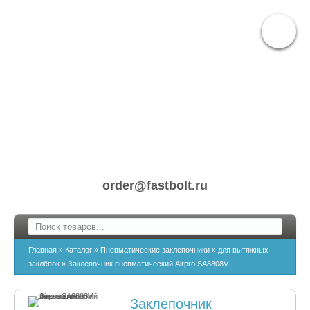
order@fastbolt.ru
Главная
»
Каталог
»
Пневматические заклепочники
»
для вытяжных
заклёпок
»
Заклепочник пневматический Airpro SA8808V
Заклепочник