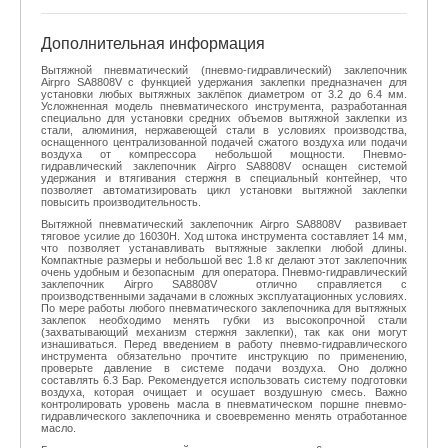
Дополнительная информация
Вытяжной пневматический (пневмо-гидравлический) заклепочник
Airpro SA8808V с функцией удержания заклепки предназначен для
установки любых вытяжных заклёпок диаметром от 3.2 до 6.4 мм.
Усложненная модель пневматического инструмента, разработанная
специально для установки средних объемов вытяжной заклепки из
стали, алюминия, нержавеющей стали в условиях производства,
оснащенного централизованной подачей сжатого воздуха или подачи
воздуха от компрессора небольшой мощности. Пневмо-
гидравлический заклепочник Airpro SA8808V оснащен системой
удержания и втягивания стержня в специальный контейнер, что
позволяет автоматизировать цикл установки вытяжной заклепки
повысить производительность.
Вытяжной пневматический заклепочник Airpro SA8808V развивает
тяговое усилие до 16030Н. Ход штока инструмента составляет 14 мм,
что позволяет устанавливать вытяжные заклепки любой длины.
Компактные размеры и небольшой вес 1.8 кг делают этот заклепочник
очень удобным и безопасным для оператора. Пневмо-гидравлический
заклепочник Airpro SA8808V отлично справляется с
производственными задачами в сложных эксплуатационных условиях.
По мере работы любого пневматического заклепочника для вытяжных
заклепок необходимо менять губки из высокопрочной стали
(захватывающий механизм стержня заклепки), так как они могут
изнашиваться. Перед введением в работу пневмо-гидравлического
инструмента обязательно прочтите инструкцию по применению,
проверьте давление в системе подачи воздуха. Оно должно
составлять 6.3 Бар. Рекомендуется использовать систему подготовки
воздуха, которая очищает и осушает воздушную смесь. Важно
контролировать уровень масла в пневматическом поршне пневмо-
гидравлического заклепочника и своевременно менять отработанное
масло.