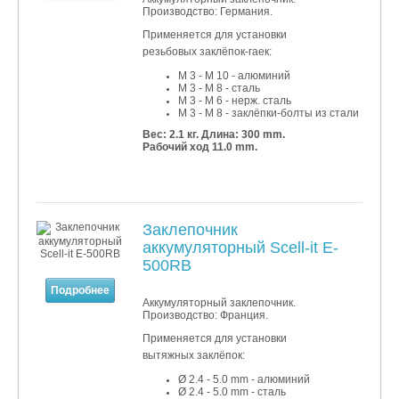
Производство: Германия.
Применяется для установки
резьбовых заклёпок-гаек:
M 3 - M 10 - алюминий
M 3
- M 8 - сталь
M 3
- M 6 - нерж. сталь
M 3
- M 8 - заклёпки-болты из стали
Вес: 2.1 кг.
Длина: 300 mm.
Рабочий ход 11.0 mm.
Заклепочник
аккумуляторный Scell-it E-
500RB
Подробнее
Аккумуляторный заклепочник.
Производство: Франция.
Применяется для установки
вытяжных заклёпок:
Ø 2.4 - 5.0 mm - алюминий
Ø 2
.4
- 5
.0 mm - сталь