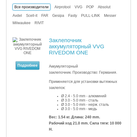
Все производители
Airprotool
VVG
POP
Absolut
Avdel
Scell-it
FAR
Gesipa
Fasty
PULL-LINK
Messer
Milwaukee
RIVIT
Заклепочник
аккумуляторный VVG
RIVEDOM ONE
Подробнее
Аккумуляторный
заклепочник. Производство: Германия.
Применяется для установки
вытяжных
заклепок:
Ø 2.4 - 5.0 mm - алюминий
Ø 3.0 - 5.0 mm - сталь
Ø 3.0 - 5.0 mm - нерж. сталь
Ø 3.0 - 5.0 mm - медь
Вес: 1.54 кг.
Длина: 240 mm.
Рабочий ход 21.0 mm. Сила тяги: 10 000
Н.