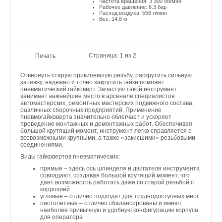
Частота вращения: 3 300 об/мин
Рабочее давление: 6.3 бар
Расход воздуха: 556 л/мин
Вес: 14,6 кг
Страница: 1 из 2
Печать
Отвернуть старую прикипевшую резьбу, раскрутить сильную
затяжку, надежно и точно закрутить гайки поможет
пневматический гайковерт. Зачастую такой инструмент
занимает важнейшее место в арсенале специалистов
автомастерских, ремонтных мастерских подвижного состава,
различных сборочных предприятий. Применение
пневмогайковерта значительно облегчает и ускоряет
проведение монтажных и демонтажных работ. Обеспечивая
большой крутящий момент, инструмент легко справляется с
всевозможными крупными, а также «закисшими» резьбовыми
соединениями.
Виды гайковертов пневматических:
прямые – здесь ось шпинделя и двигателя инструмента
совпадают, создавая большой крутящий момент, что
дает возможность работать даже со старой резьбой с
коррозией
угловые – отлично подходят для труднодоступных мест
пистолетные – отлично сбалансированы и имеют
наиболее привычную и удобную конфигурацию корпуса
для оператора