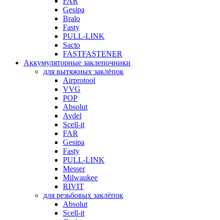
FAR
Gesipa
Bralo
Fasty
PULL-LINK
Sacto
FASTFASTENER
Аккумуляторные заклепочники
для вытяжных заклёпок
Airprotool
VVG
POP
Absolut
Avdel
Scell-it
FAR
Gesipa
Fasty
PULL-LINK
Messer
Milwaukee
RIVIT
для резьбовых заклёпок
Absolut
Scell-it