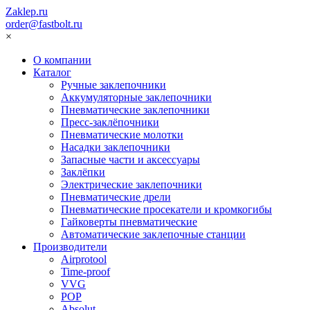
Zaklep.ru
order@fastbolt.ru
×
О компании
Каталог
Ручные заклепочники
Аккумуляторные заклепочники
Пневматические заклепочники
Пресс-заклёпочники
Пневматические молотки
Насадки заклепочники
Запасные части и аксессуары
Заклёпки
Электрические заклепочники
Пневматические дрели
Пневматические просекатели и кромкогибы
Гайковерты пневматические
Автоматические заклепочные станции
Производители
Airprotool
Time-proof
VVG
POP
Absolut