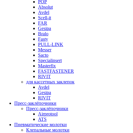
POP
Absolut
Avdel
Scell-it
FAR
Gesipa
Bralo
Fasty
PULL-LINK
Messer
Sacto
Specialinsert
Masterfix
FASTFASTENER
RIVIT
для кассетных заклепок
Avdel
Gesipa
RIVIT
Пресс-заклёпочники
Пресс-заклёпочники
Airprotool
ATS
Пневматические молотки
Клепальные молотки