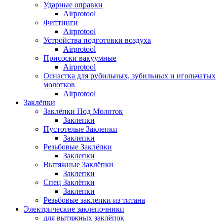
Ударные оправки
Airprotool
Фиттинги
Airprotool
Устройства подготовки воздуха
Airprotool
Присоски вакуумные
Airprotool
Оснастка для рубильных, зубильных и игольчатых
молотков
Airprotool
Заклёпки
Заклёпки Под Молоток
Заклепки
Пустотелые Заклепки
Заклепки
Резьбовые Заклёпки
Заклепки
Вытяжные Заклёпки
Заклепки
Спец Заклёпки
Заклепки
Резьбовые заклепки из титана
Электрические заклепочники
для вытяжных заклёпок