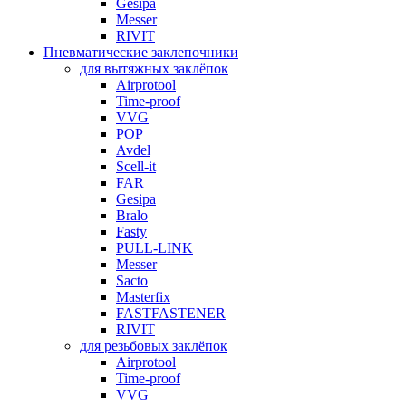
Gesipa
Messer
RIVIT
Пневматические заклепочники
для вытяжных заклёпок
Airprotool
Time-proof
VVG
POP
Avdel
Scell-it
FAR
Gesipa
Bralo
Fasty
PULL-LINK
Messer
Sacto
Masterfix
FASTFASTENER
RIVIT
для резьбовых заклёпок
Airprotool
Time-proof
VVG