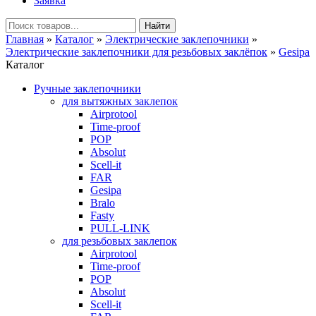
Заявка
Главная
»
Каталог
»
Электрические заклепочники
»
Электрические заклепочники для резьбовых заклёпок
»
Gesipa
Каталог
Ручные заклепочники
для вытяжных заклепок
Airprotool
Time-proof
POP
Absolut
Scell-it
FAR
Gesipa
Bralo
Fasty
PULL-LINK
для резьбовых заклепок
Airprotool
Time-proof
POP
Absolut
Scell-it