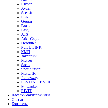
Rivedrill
Avdel
Scell-it
FAR
Gesipa
Bralo
Fasty
ATS
Atlas Copco
Desoutter
PULL-LINK
КМП
Заклепки
Messer
Sacto
Specialinsert
Masterfix
Jonnesway
FASTFASTENER
Milwaukee
RIVIT
Насадки-заклепочники
Статьи
Контакты