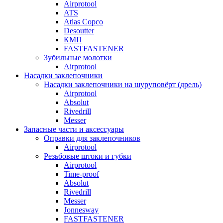
Airprotool
ATS
Atlas Copco
Desoutter
КМП
FASTFASTENER
Зубильные молотки
Airprotool
Насадки заклепочники
Насадки заклепочники на шуруповёрт (дрель)
Airprotool
Absolut
Rivedrill
Messer
Запасные части и аксессуары
Оправки для заклепочников
Airprotool
Резьбовые штоки и губки
Airprotool
Time-proof
Absolut
Rivedrill
Messer
Jonnesway
FASTFASTENER