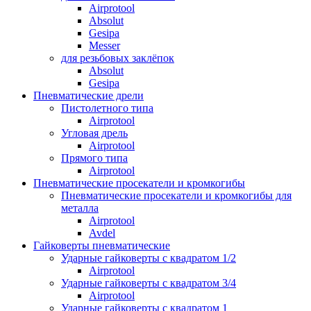
Airprotool
Absolut
Gesipa
Messer
для резьбовых заклёпок
Absolut
Gesipa
Пневматические дрели
Пистолетного типа
Airprotool
Угловая дрель
Airprotool
Прямого типа
Airprotool
Пневматические просекатели и кромкогибы
Пневматические просекатели и кромкогибы для
металла
Airprotool
Avdel
Гайковерты пневматические
Ударные гайковерты с квадратом 1/2
Airprotool
Ударные гайковерты с квадратом 3/4
Airprotool
Ударные гайковерты с квадратом 1