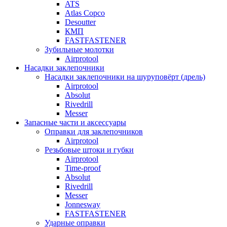
ATS
Atlas Copco
Desoutter
КМП
FASTFASTENER
Зубильные молотки
Airprotool
Насадки заклепочники
Насадки заклепочники на шуруповёрт (дрель)
Airprotool
Absolut
Rivedrill
Messer
Запасные части и аксессуары
Оправки для заклепочников
Airprotool
Резьбовые штоки и губки
Airprotool
Time-proof
Absolut
Rivedrill
Messer
Jonnesway
FASTFASTENER
Ударные оправки