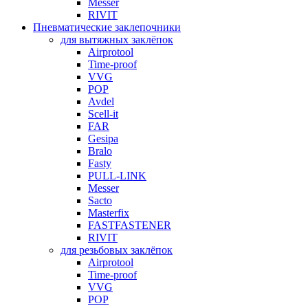
Messer
RIVIT
Пневматические заклепочники
для вытяжных заклёпок
Airprotool
Time-proof
VVG
POP
Avdel
Scell-it
FAR
Gesipa
Bralo
Fasty
PULL-LINK
Messer
Sacto
Masterfix
FASTFASTENER
RIVIT
для резьбовых заклёпок
Airprotool
Time-proof
VVG
POP