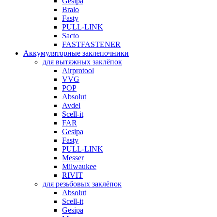
Gesipa
Bralo
Fasty
PULL-LINK
Sacto
FASTFASTENER
Аккумуляторные заклепочники
для вытяжных заклёпок
Airprotool
VVG
POP
Absolut
Avdel
Scell-it
FAR
Gesipa
Fasty
PULL-LINK
Messer
Milwaukee
RIVIT
для резьбовых заклёпок
Absolut
Scell-it
Gesipa