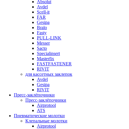
Absolut
Avdel
Scell-it
FAR
Gesipa
Bralo
Fasty
PULL-LINK
Messer
Sacto
Specialinsert
Masterfix
FASTFASTENER
RIVIT
для кассетных заклепок
Avdel
Gesipa
RIVIT
Пресс-заклёпочники
Пресс-заклёпочники
Airprotool
ATS
Пневматические молотки
Клепальные молотки
Airprotool