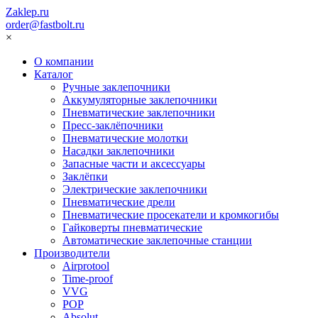
Zaklep.ru
order@fastbolt.ru
×
О компании
Каталог
Ручные заклепочники
Аккумуляторные заклепочники
Пневматические заклепочники
Пресс-заклёпочники
Пневматические молотки
Насадки заклепочники
Запасные части и аксессуары
Заклёпки
Электрические заклепочники
Пневматические дрели
Пневматические просекатели и кромкогибы
Гайковерты пневматические
Автоматические заклепочные станции
Производители
Airprotool
Time-proof
VVG
POP
Absolut