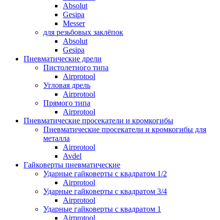
Absolut
Gesipa
Messer
для резьбовых заклёпок
Absolut
Gesipa
Пневматические дрели
Пистолетного типа
Airprotool
Угловая дрель
Airprotool
Прямого типа
Airprotool
Пневматические просекатели и кромкогибы
Пневматические просекатели и кромкогибы для
металла
Airprotool
Avdel
Гайковерты пневматические
Ударные гайковерты с квадратом 1/2
Airprotool
Ударные гайковерты с квадратом 3/4
Airprotool
Ударные гайковерты с квадратом 1
Airprotool