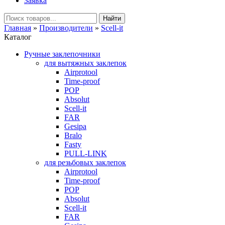
Заявка
Главная
»
Производители
»
Scell-it
Каталог
Ручные заклепочники
для вытяжных заклепок
Airprotool
Time-proof
POP
Absolut
Scell-it
FAR
Gesipa
Bralo
Fasty
PULL-LINK
для резьбовых заклепок
Airprotool
Time-proof
POP
Absolut
Scell-it
FAR