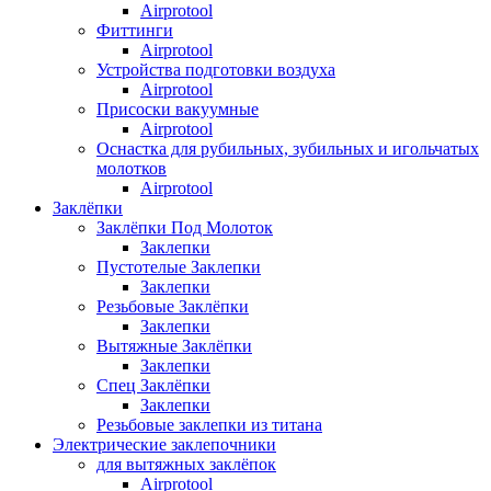
Airprotool
Фиттинги
Airprotool
Устройства подготовки воздуха
Airprotool
Присоски вакуумные
Airprotool
Оснастка для рубильных, зубильных и игольчатых
молотков
Airprotool
Заклёпки
Заклёпки Под Молоток
Заклепки
Пустотелые Заклепки
Заклепки
Резьбовые Заклёпки
Заклепки
Вытяжные Заклёпки
Заклепки
Спец Заклёпки
Заклепки
Резьбовые заклепки из титана
Электрические заклепочники
для вытяжных заклёпок
Airprotool