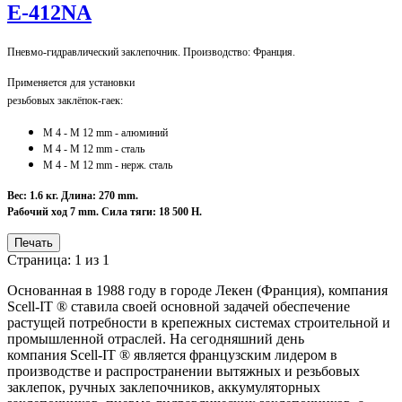
E-412NA
Пневмо-гидравлический заклепочник. Производство: Франция.
Применяется для установки
резьбовых заклёпок-гаек:
М 4 - М 12 mm - алюминий
М 4
- М 12
mm - сталь
М 4
- М 12
mm - нерж. сталь
Вес: 1.6 кг. Длина: 270 mm.
Рабочий ход 7 mm. Сила тяги: 18 500 Н.
Печать
Страница: 1 из 1
Основанная в 1988 году в городе Лекен (Франция), компания
Scell-IT ® ставила своей основной задачей обеспечение
растущей потребности в крепежных системах строительной и
промышленной отраслей. На сегодняшний день
компания Scell-IT ® является французским лидером в
производстве и распространении вытяжных и резьбовых
заклепок, ручных заклепочников, аккумуляторных