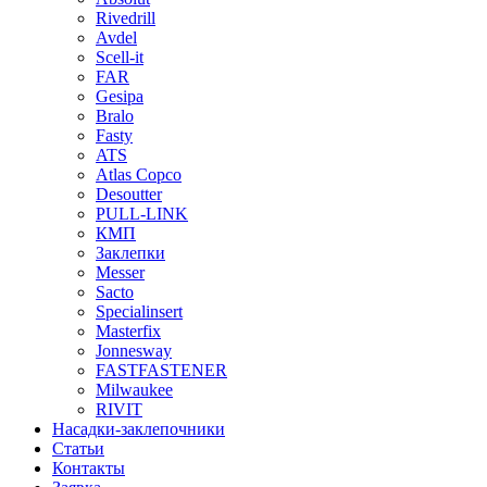
Rivedrill
Avdel
Scell-it
FAR
Gesipa
Bralo
Fasty
ATS
Atlas Copco
Desoutter
PULL-LINK
КМП
Заклепки
Messer
Sacto
Specialinsert
Masterfix
Jonnesway
FASTFASTENER
Milwaukee
RIVIT
Насадки-заклепочники
Статьи
Контакты