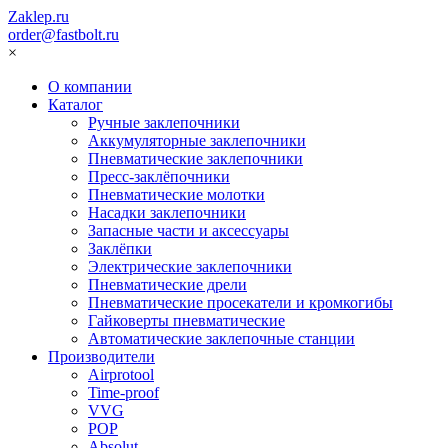
Zaklep.ru
order@fastbolt.ru
×
О компании
Каталог
Ручные заклепочники
Аккумуляторные заклепочники
Пневматические заклепочники
Пресс-заклёпочники
Пневматические молотки
Насадки заклепочники
Запасные части и аксессуары
Заклёпки
Электрические заклепочники
Пневматические дрели
Пневматические просекатели и кромкогибы
Гайковерты пневматические
Автоматические заклепочные станции
Производители
Airprotool
Time-proof
VVG
POP
Absolut