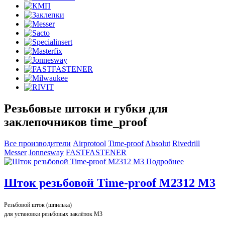
Резьбовые штоки и губки для
заклепочников time_proof
Все производители
Airprotool
Time-proof
Absolut
Rivedrill
Messer
Jonnesway
FASTFASTENER
Подробнее
Шток резьбовой Time-proof M2312 М3
Резьбовой шток (шпилька)
для установки резьбовых заклёпок М3