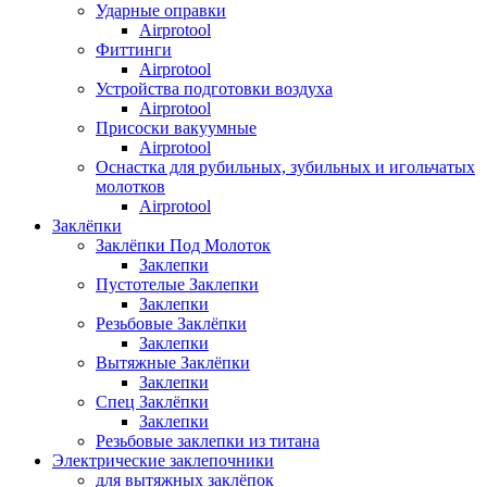
Ударные оправки
Airprotool
Фиттинги
Airprotool
Устройства подготовки воздуха
Airprotool
Присоски вакуумные
Airprotool
Оснастка для рубильных, зубильных и игольчатых
молотков
Airprotool
Заклёпки
Заклёпки Под Молоток
Заклепки
Пустотелые Заклепки
Заклепки
Резьбовые Заклёпки
Заклепки
Вытяжные Заклёпки
Заклепки
Спец Заклёпки
Заклепки
Резьбовые заклепки из титана
Электрические заклепочники
для вытяжных заклёпок