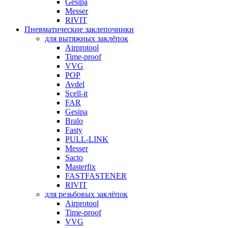
Gesipa
Messer
RIVIT
Пневматические заклепочники
для вытяжных заклёпок
Airprotool
Time-proof
VVG
POP
Avdel
Scell-it
FAR
Gesipa
Bralo
Fasty
PULL-LINK
Messer
Sacto
Masterfix
FASTFASTENER
RIVIT
для резьбовых заклёпок
Airprotool
Time-proof
VVG