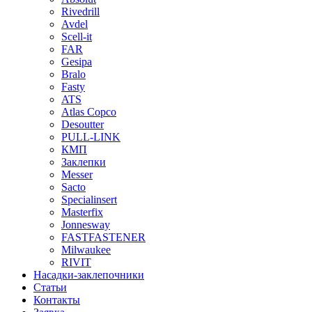
Rivedrill
Avdel
Scell-it
FAR
Gesipa
Bralo
Fasty
ATS
Atlas Copco
Desoutter
PULL-LINK
КМП
Заклепки
Messer
Sacto
Specialinsert
Masterfix
Jonnesway
FASTFASTENER
Milwaukee
RIVIT
Насадки-заклепочники
Статьи
Контакты