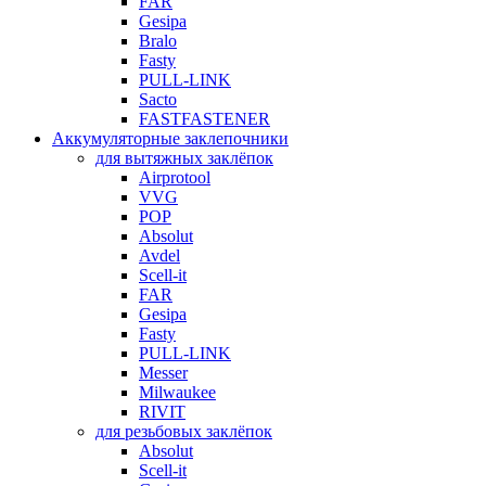
FAR
Gesipa
Bralo
Fasty
PULL-LINK
Sacto
FASTFASTENER
Аккумуляторные заклепочники
для вытяжных заклёпок
Airprotool
VVG
POP
Absolut
Avdel
Scell-it
FAR
Gesipa
Fasty
PULL-LINK
Messer
Milwaukee
RIVIT
для резьбовых заклёпок
Absolut
Scell-it