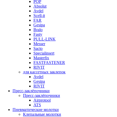
POP
Absolut
Avdel
Scell-it
FAR
Gesipa
Bralo
Fasty
PULL-LINK
Messer
Sacto
Specialinsert
Masterfix
FASTFASTENER
RIVIT
для кассетных заклепок
Avdel
Gesipa
RIVIT
Пресс-заклёпочники
Пресс-заклёпочники
Airprotool
ATS
Пневматические молотки
Клепальные молотки