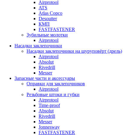
Airprotool
ATS
Atlas Copco
Desoutter
КМП
FASTFASTENER
Зубильные молотки
Airprotool
Насадки заклепочники
Насадки заклепочники на шуруповёрт (дрель)
Airprotool
Absolut
Rivedrill
Messer
Запасные части и аксессуары
Оправки для заклепочников
Airprotool
Резьбовые штоки и губки
Airprotool
Time-proof
Absolut
Rivedrill
Messer
Jonnesway
FASTFASTENER