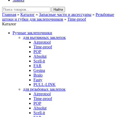
Заявка
Главная
»
Каталог
»
Запасные части и аксессуары
»
Резьбовые
штоки и губки для заклепочников
»
Time-proof
Каталог
Ручные заклепочники
для вытяжных заклепок
Airprotool
Time-proof
POP
Absolut
Scell-it
FAR
Gesipa
Bralo
Fasty
PULL-LINK
для резьбовых заклепок
Airprotool
Time-proof
POP
Absolut
Scell-it