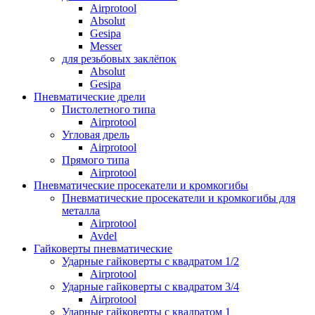
Airprotool
Absolut
Gesipa
Messer
для резьбовых заклёпок
Absolut
Gesipa
Пневматические дрели
Пистолетного типа
Airprotool
Угловая дрель
Airprotool
Прямого типа
Airprotool
Пневматические просекатели и кромкогибы
Пневматические просекатели и кромкогибы для
металла
Airprotool
Avdel
Гайковерты пневматические
Ударные гайковерты с квадратом 1/2
Airprotool
Ударные гайковерты с квадратом 3/4
Airprotool
Ударные гайковерты с квадратом 1