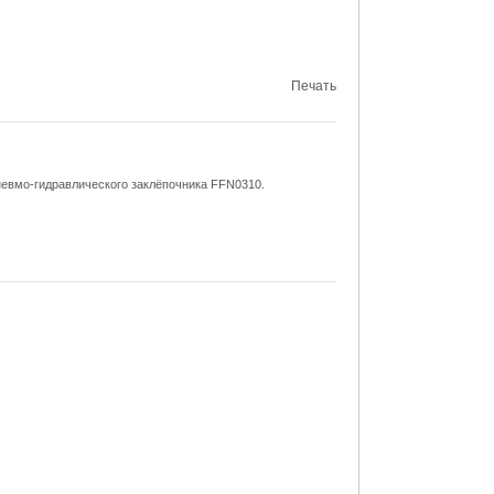
Печать
невмо-гидравлического заклёпочника FFN0310.