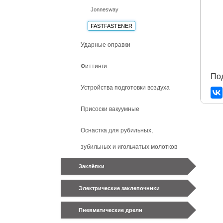
Jonnesway
FASTFASTENER
Ударные оправки
Фиттинги
По
Устройства подготовки воздуха
Присоски вакуумные
Оснастка для рубильных,
зубильных и игольчатых молотков
Заклёпки
Электрические заклепочники
Пневматические дрели