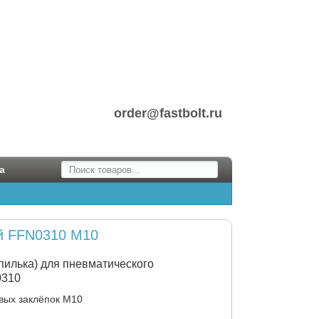
order@fastbolt.ru
а
й FFN0310 M10
пилька) для пневматического
0310
овых заклёпок М10