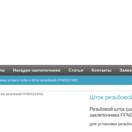
ли
Насадки-заклепочники
Статьи
Контакты
Заявк
овые штоки и губки
»
Шток резьбовой FFN0310 M10
Шток резьбово
Резьбовой шток (ш
заклепочника FFN
для установки резьб