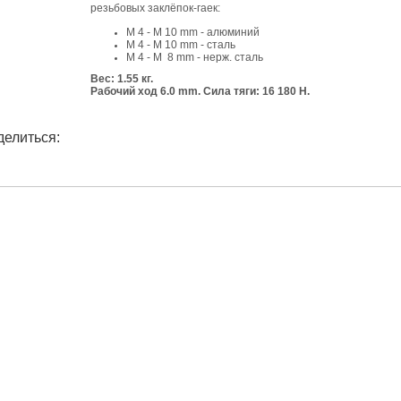
резьбовых заклёпок-гаек:
М 4 - М 10 mm - алюминий
М 4
- М 10
mm - сталь
М 4
- М 8
mm - нерж. сталь
Вес: 1.55 кг.
Рабочий ход 6.0 mm. Сила тяги: 16 180 Н.
делиться: