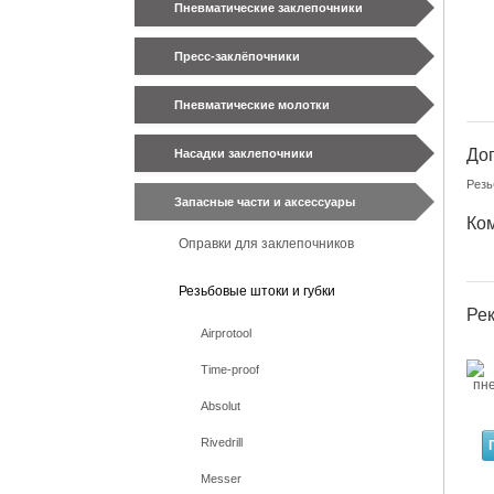
Пневматические заклепочники
Пресс-заклёпочники
Пневматические молотки
До
Насадки заклепочники
Резь
Запасные части и аксессуары
Ком
Оправки для заклепочников
Резьбовые штоки и губки
Ре
Airprotool
Time-proof
Absolut
Rivedrill
Messer