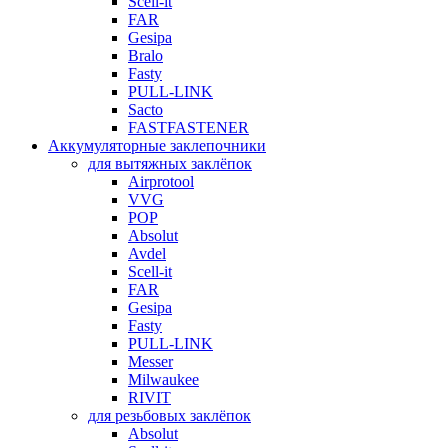
Scell-it
FAR
Gesipa
Bralo
Fasty
PULL-LINK
Sacto
FASTFASTENER
Аккумуляторные заклепочники
для вытяжных заклёпок
Airprotool
VVG
POP
Absolut
Avdel
Scell-it
FAR
Gesipa
Fasty
PULL-LINK
Messer
Milwaukee
RIVIT
для резьбовых заклёпок
Absolut