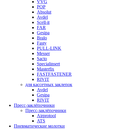
VVG
POP
Absolut
Avdel
Scell-it
FAR
Gesipa
Bralo
Fasty
PULL-LINK
Messer
Sacto
Specialinsert
Masterfix
FASTFASTENER
RIVIT
для кассетных заклепок
Avdel
Gesipa
RIVIT
Пресс-заклёпочники
Пресс-заклёпочники
Airprotool
ATS
Пневматические молотки