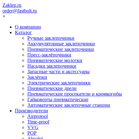
Zaklep.ru
order@fastbolt.ru
×
О компании
Каталог
Ручные заклепочники
Аккумуляторные заклепочники
Пневматические заклепочники
Пресс-заклёпочники
Пневматические молотки
Насадки заклепочники
Запасные части и аксессуары
Заклёпки
Электрические заклепочники
Пневматические дрели
Пневматические просекатели и кромкогибы
Гайковерты пневматические
Автоматические заклепочные станции
Производители
Airprotool
Time-proof
VVG
POP
Absolut