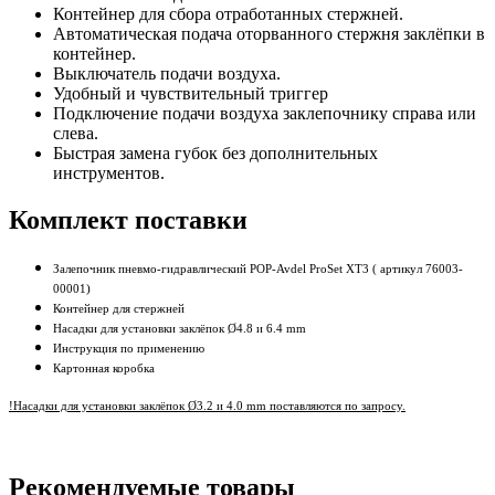
Контейнер для сбора отработанных стержней.
Автоматическая подача оторванного стержня заклёпки в
контейнер.
Выключатель подачи воздуха.
Удобный и чувствительный триггер
Подключение подачи воздуха заклепочнику справа или
слева.
Быстрая замена губок без дополнительных
инструментов.
Комплект поставки
Залепочник пневмо-гидравлический POP-Avdel ProSet XT3 ( артикул 76003-
00001)
Контейнер для стержней
​Насадки для установки заклёпок Ø4.8 и 6.4 mm
Инструкция по применению​
Картонная коробка
!​Насадки для установки заклёпок Ø3.2 и 4.0 mm поставляются по запросу.
Рекомендуемые товары