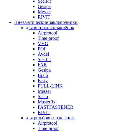
Scell-it
Gesipa
Messer
RIVIT
Пневматические заклепочники
для вытяжных заклёпок
Airprotool
Time-proof
VVG
POP
Avdel
Scell-it
FAR
Gesipa
Bralo
Fasty
PULL-LINK
Messer
Sacto
Masterfix
FASTFASTENER
RIVIT
для резьбовых заклёпок
Airprotool
Time-proof