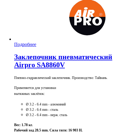
Подробнее
Заклепочник пневматический
Airpro SA8860V
Пневмо-гидравлический заклепочник. Производство: Тайвань.
Применяется для установки
вытяжных заклёпок:
Ø 3.2 - 6.4 mm - алюминий
Ø 3
.2
- 6
.4
mm - сталь
Ø 3
.2
- 6
.4
mm - нерж. сталь
Вес: 1.78 кг.
Рабочий ход 28.5 mm. Сила тяги: 16 903 Н.