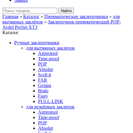
Заявка
Главная
»
Каталог
»
Пневматические заклепочники
»
для
вытяжных заклёпок
»
Заклепочник пневматический POP-
Avdel ProSet XT3
Каталог
Ручные заклепочники
для вытяжных заклепок
Airprotool
Time-proof
POP
Absolut
Scell-it
FAR
Gesipa
Bralo
Fasty
PULL-LINK
для резьбовых заклепок
Airprotool
Time-proof
POP
Absolut