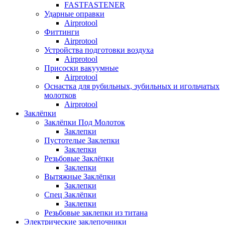
FASTFASTENER
Ударные оправки
Airprotool
Фиттинги
Airprotool
Устройства подготовки воздуха
Airprotool
Присоски вакуумные
Airprotool
Оснастка для рубильных, зубильных и игольчатых
молотков
Airprotool
Заклёпки
Заклёпки Под Молоток
Заклепки
Пустотелые Заклепки
Заклепки
Резьбовые Заклёпки
Заклепки
Вытяжные Заклёпки
Заклепки
Спец Заклёпки
Заклепки
Резьбовые заклепки из титана
Электрические заклепочники