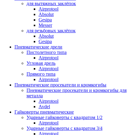
для вытяжных заклёпок
Airprotool
Absolut
Gesipa
Messer
для резьбовых заклёпок
Absolut
Gesipa
Пневматические дрели
Пистолетного типа
Airprotool
Угловая дрель
Airprotool
Прямого типа
Airprotool
Пневматические просекатели и кромкогибы
Пневматические просекатели и кромкогибы для
металла
Airprotool
Avdel
Гайковерты пневматические
Ударные гайковерты с квадратом 1/2
Airprotool
Ударные гайковерты с квадратом 3/4
Airprotool