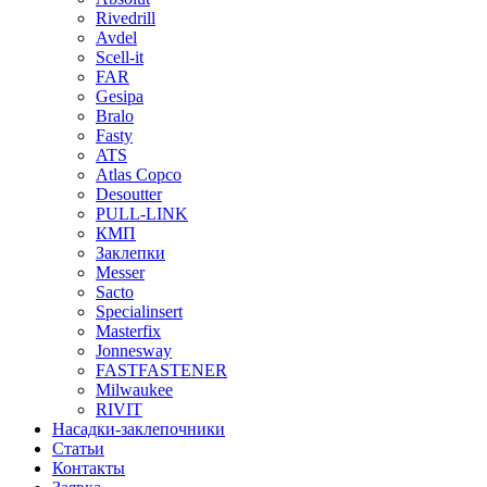
Rivedrill
Avdel
Scell-it
FAR
Gesipa
Bralo
Fasty
ATS
Atlas Copco
Desoutter
PULL-LINK
КМП
Заклепки
Messer
Sacto
Specialinsert
Masterfix
Jonnesway
FASTFASTENER
Milwaukee
RIVIT
Насадки-заклепочники
Статьи
Контакты