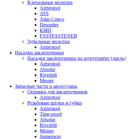
Клепальные молотки
Airprotool
ATS
Atlas Copco
Desoutter
КМП
FASTFASTENER
Зубильные молотки
Airprotool
Насадки заклепочники
Насадки заклепочники на шуруповёрт (дрель)
Airprotool
Absolut
Rivedrill
Messer
Запасные части и аксессуары
Оправки для заклепочников
Airprotool
Резьбовые штоки и губки
Airprotool
Time-proof
Absolut
Rivedrill
Messer
Jonnesway