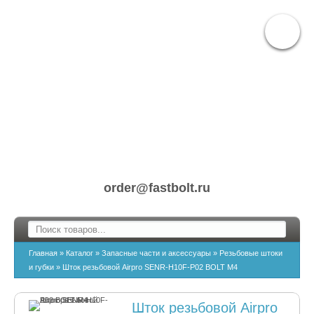
order@fastbolt.ru
Главная
»
Каталог
»
Запасные части и аксессуары
»
Резьбовые штоки
и губки
»
Шток резьбовой Airpro SENR-H10F-P02 BOLT M4
Шток резьбовой Airpro