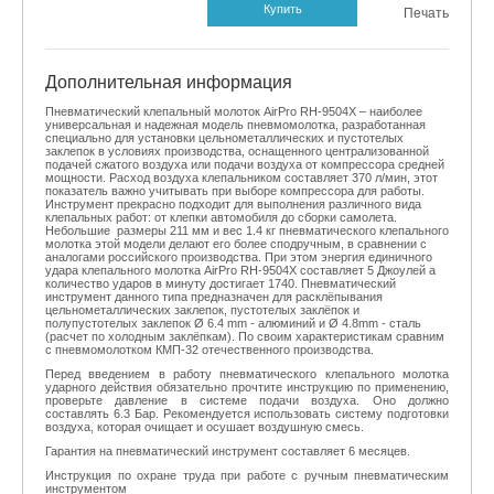
Купить
Печать
Дополнительная информация
Пневматический клепальный молоток
AirPro RH-9504X – наиболее
универсальная и надежная модель пневмомолотка, разработанная
специально для установки цельнометаллических и пустотелых
заклепок в условиях производства, оснащенного централизованной
подачей сжатого воздуха или подачи воздуха от компрессора средней
мощности. Расход воздуха клепальником составляет 370 л/мин, этот
показатель важно учитывать при выборе компрессора для работы.
Инструмент прекрасно подходит для выполнения различного вида
клепальных работ: от клепки автомобиля до сборки самолета.
Небольшие размеры 211 мм и вес 1.4 кг пневматического клепального
молотка этой модели делают его более сподручным, в сравнении с
аналогами российского производства. При этом энергия единичного
удара клепального молотка AirPro RH-9504X составляет 5 Джоулей а
количество ударов в минуту достигает 1740. Пневматический
инструмент данного типа предназначен для расклёпывания
цельнометаллических заклепок
,
пустотелых заклёпок
и
полупустотелых заклепок Ø 6.4 mm - алюминий и Ø 4.8mm - сталь
(расчет по холодным заклёпкам). По своим характеристикам сравним
с пневмомолотком
КМП-32 отечественного производства.
Перед введением в работу пневматического клепального молотка
ударного действия обязательно прочтите инструкцию по применению,
проверьте давление в системе подачи воздуха. Оно должно
составлять 6.3 Бар. Рекомендуется использовать систему подготовки
воздуха, которая очищает и осушает воздушную смесь.
Гарантия на пневматический инструмент составляет 6 месяцев.
Инструкция по охране труда при работе с ручным пневматическим
инструментом