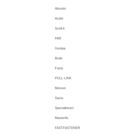
Absolut
Avdel
Scell-it
FAR
Gesipa
Bralo
Fasty
PULL-LINK
Messer
Sacto
Specialinsert
Masterfix
FASTFASTENER