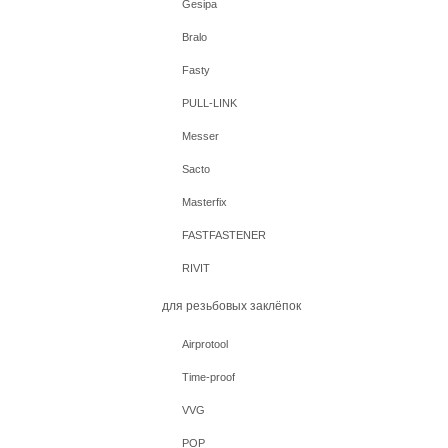
Gesipa
Bralo
Fasty
PULL-LINK
Messer
Sacto
Masterfix
FASTFASTENER
RIVIT
для резьбовых заклёпок
Airprotool
Time-proof
VVG
POP