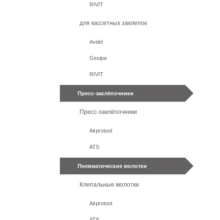
RIVIT
для кассетных заклепок
Avdel
Gesipa
RIVIT
Пресс-заклёпочники
Пресс-заклёпочники
Airprotool
ATS
Пневматические молотки
Клепальные молотки
Airprotool
ATS