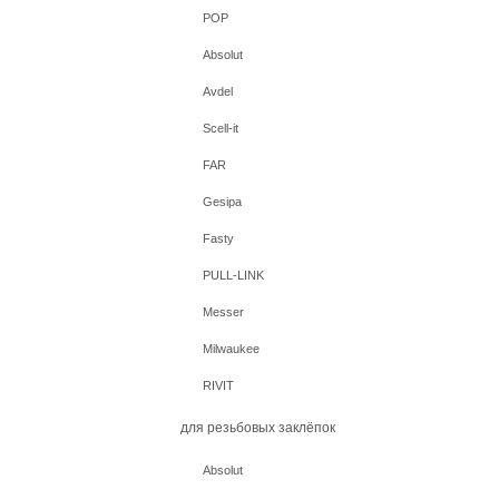
POP
Absolut
Avdel
Scell-it
FAR
Gesipa
Fasty
PULL-LINK
Messer
Milwaukee
RIVIT
для резьбовых заклёпок
Absolut