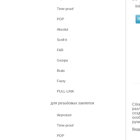
Time-proof
П
POP
Absolut
Scell-it
FAR
Gesipa
Bralo
Fasty
PULL-LINK
для резьбовых заклепок
Сбо
раз
соз
Airprotool
осо
руч
Time-proof
Вид
POP