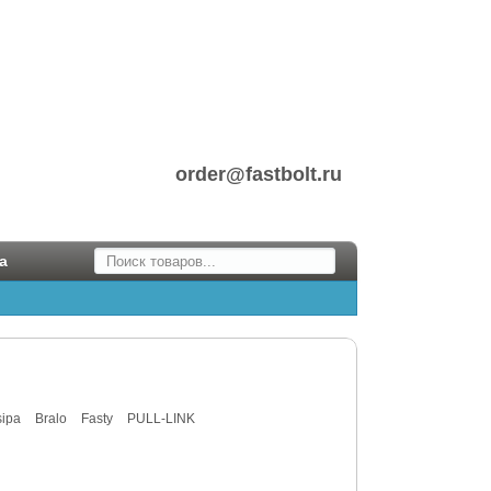
order@fastbolt.ru
а
ipa
Bralo
Fasty
PULL-LINK