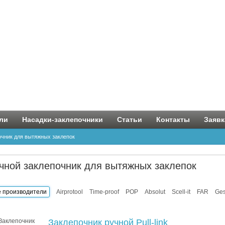
ли
Насадки-заклепочники
Статьи
Контакты
Заявк
очник для вытяжных заклепок
чной заклепочник для вытяжных заклепок
е производители
Airprotool
Time-proof
POP
Absolut
Scell-it
FAR
Ges
Заклепочник ручной Pull-link