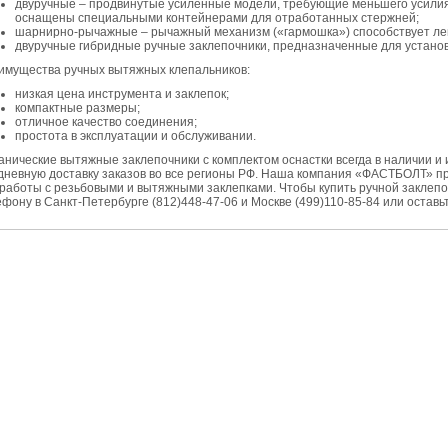
двуручные – продвинутые усиленные модели, требующие меньшего усилия 
оснащены специальными контейнерами для отработанных стержней;
шарнирно-рычажные – рычажный механизм («гармошка») способствует лег
двуручные гибридные ручные заклепочники, предназначенные для установк
имущества ручных вытяжных клепальников:
низкая цена инструмента и заклепок;
компактные размеры;
отличное качество соединения;
простота в эксплуатации и обслуживании.
нические вытяжные заклепочники с комплектом оснастки всегда в наличии и 
дневную доставку заказов во все регионы РФ. Наша компания «ФАСТБОЛТ» п
 работы с резьбовыми и вытяжными заклепками. Чтобы купить ручной заклепо
фону в Санкт-Петербурге (812)448-47-06 и Москве (499)110-85-84 или оставьте