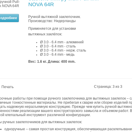
NOVA 64R
Ручной вытяжной заклепочник.
одробнее
Производство: Нидерланды
Применяется для установки
вытяжных заклёпок:
Ø 3.0 - 6.4 mm - алюминий
Ø 3
.0 - 6.4
mm - сталь
Ø 3
.0 - 6.4
mm - нерж. сталь
Ø 3
.0 - 6.4
mm - медь
Вес: 1.6 кг.
Длина: 400 mm.
Страница: 3 из 3
Печать
рочные работы при помощи ручного заклепочника для вытяжных заклепок – 
личные тонкостенные материалы. Не прибегая к сварке или сборке изделий п
дать надежную неразъемную конструкцию. Прежде чем купить ручной вытяжно
бенностями реализации вашего конструкторского замысла и объемом работ. В
ной клепальный инструмент различной конфигурации.
ы ручных заклепочников для вытяжных заклепок:
одноручные – самая простая конструкция, обеспечивающая расклепывание